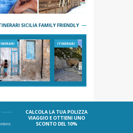
TINERARI SICILIA FAMILY FRIENDLY
TINERARI
ITINERARI
VIAGGI I
CALCOLA LA TUA POLIZZA
VIAGGIO E OTTIENI UNO
SCONTO DEL 10%
mbini: