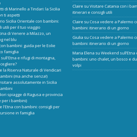
a
Claire
su
Visitare Catania con i bam
tti di Marinello a Tindari: la Sicilia
itinerari e consigli utili
n ti aspetti
ario Sicilia Orientale con bambini:
Claire
su
Cosa vedere a Palermo c
i utili per il tuo viaggio
bambini: itinerario di un giorno
cina di Venere a Milazzo, un
Giulia
su
Cosa vedere a Palermo c
ng nel blu
bambini: itinerario di un giorno
 con bambini: guida per le Eolie
o famiglia
Maria Elena
su
Weekend sull’Etna 
 sull'Etna e rifugi di montagna,
bambini: uno chalet, un bosco e d
scegliere?
volpi
re la Riserva Naturale di Vendicari
bambini (ma anche senza!)
isitare assolutamente in Sicilia
bambini
liori spiagge di Ragusa e provincia
 per i bambini)
re l'Etna con bambini: consigli per
ursione in famiglia