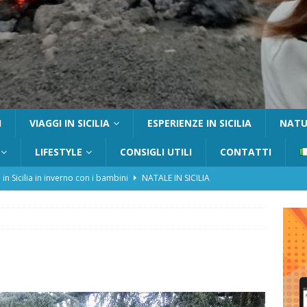
I
VIAGGI IN SICILIA
ESPERIENZE IN SICILIA
NATUR
LIFESTYLE
CONSIGLI UTILI
CONTATTI
 in Sicilia in inverno con i bambini
NATALE IN SICILIA
tania con i bambini: itinerari e consigli utili
GITE FUORI PORTA
Catafurco con bambini: guida completa su come arrivare,
 FUORI PORTA
a Pantelleria: dammusi vista mare e resort immersi nella natura