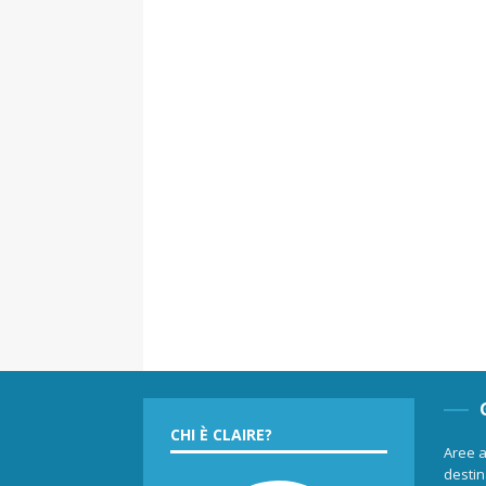
CHI È CLAIRE?
Aree a
destina