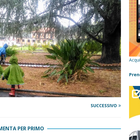
re un viaggio in Sicilia con i bambini (senza stress)
CONSIGLI
 Bivacchi sull’Etna: Guida Completa per Famiglie
SENTIERI,
C
icilia con bambini: itinerari imperdibili (+ consigli utili)- Parte 1
Acqui
a con i bambini in Sicilia, dove andare?
FATTORIE
Pren
a Fiumara d’Arte con i bambini, quando la natura incontra l’arte
SUCCESSIVO
Sicilia con i bambini: mare, attività e tour a prova di famiglia
ENTA PER PRIMO