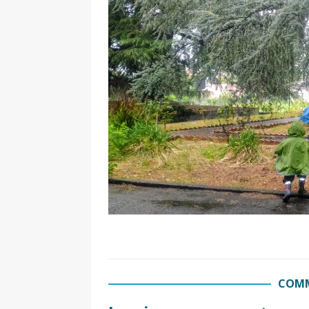
[ 17 Dicembre 2025 ]
Organizza
UTILI
[ 14 Settembre 2025 ]
Rifugi e
PARCHI NATURALI E AREE PICNI
[ 2 Aprile 2025 ]
Escursioni in S
VIAGGI IN SICILIA
[ 17 Settembre 2023 ]
Vendemmi
DIDATTICHE
[ 19 Gennaio 2023 ]
Visitare l
VIAGGI IN SICILIA
[ 20 Marzo 2022 ]
Cosa fare in 
VIAGGI IN SICILIA
COMM