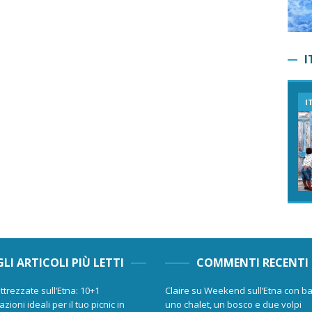
I
I
GLI ARTICOLI PIÙ LETTI
COMMENTI RECENTI
ttrezzate sull’Etna: 10+1
Claire
su
Weekend sull’Etna con ba
zioni ideali per il tuo picnic in
uno chalet, un bosco e due volpi