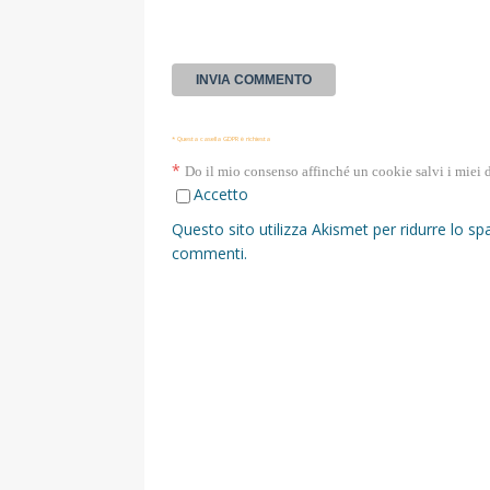
* Questa casella GDPR è richiesta
*
Do il mio consenso affinché un cookie salvi i miei 
Accetto
Questo sito utilizza Akismet per ridurre lo s
commenti
.