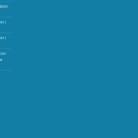
bini:
on i
on i
con
ue