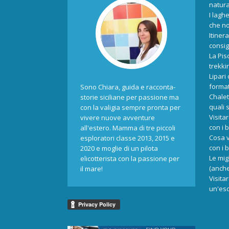
natur
I laghe
che no
Itiner
consigl
La Pis
trekki
Lipari
format
Sono Chiara, guida e racconta-
Chalet
storie siciliane per passione ma
quali 
con la valigia sempre pronta per
Visita
vivere nuove avventure
con i 
all'estero. Mamma di tre piccoli
Cosa v
esploratori classe 2013, 2015 e
con i 
2020 e moglie di un pilota
Le mig
elicotterista con la passione per
(anche
il mare!
Visita
un'esc