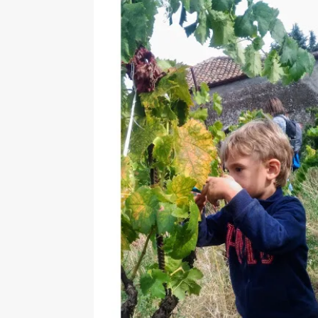
[ 17 Dicembre 2025 ]
Organizza
UTILI
[ 14 Settembre 2025 ]
Rifugi e
PARCHI NATURALI E AREE PICNI
[ 2 Aprile 2025 ]
Escursioni in S
VIAGGI IN SICILIA
[ 17 Settembre 2023 ]
Vendemmi
DIDATTICHE
[ 19 Gennaio 2023 ]
Visitare l
VIAGGI IN SICILIA
[ 20 Marzo 2022 ]
Cosa fare in 
VIAGGI IN SICILIA