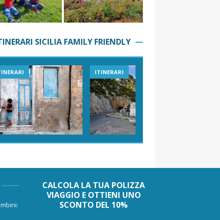
TINERARI SICILIA FAMILY FRIENDLY
TINERARI
ITINERARI
VIAGGI I
CALCOLA LA TUA POLIZZA
VIAGGIO E OTTIENI UNO
SCONTO DEL 10%
mbini: