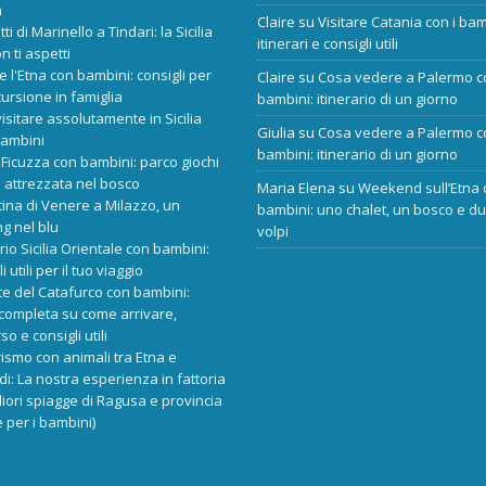
a
Claire
su
Visitare Catania con i bam
tti di Marinello a Tindari: la Sicilia
itinerari e consigli utili
n ti aspetti
re l'Etna con bambini: consigli per
Claire
su
Cosa vedere a Palermo c
ursione in famiglia
bambini: itinerario di un giorno
isitare assolutamente in Sicilia
Giulia
su
Cosa vedere a Palermo c
bambini
bambini: itinerario di un giorno
Ficuzza con bambini: parco giochi
 attrezzata nel bosco
Maria Elena
su
Weekend sull’Etna 
cina di Venere a Milazzo, un
bambini: uno chalet, un bosco e d
ng nel blu
volpi
ario Sicilia Orientale con bambini:
i utili per il tuo viaggio
e del Catafurco con bambini:
completa su come arrivare,
o e consigli utili
rismo con animali tra Etna e
i: La nostra esperienza in fattoria
liori spiagge di Ragusa e provincia
 per i bambini)