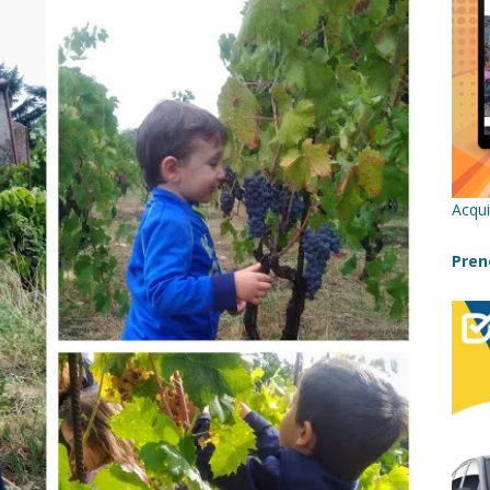
re un viaggio in Sicilia con i bambini (senza stress)
CONSIGLI
 Bivacchi sull’Etna: Guida Completa per Famiglie
SENTIERI,
C
icilia con bambini: itinerari imperdibili (+ consigli utili)- Parte 1
Acqui
a con i bambini in Sicilia, dove andare?
FATTORIE
Pren
a Fiumara d’Arte con i bambini, quando la natura incontra l’arte
Sicilia con i bambini: mare, attività e tour a prova di famiglia