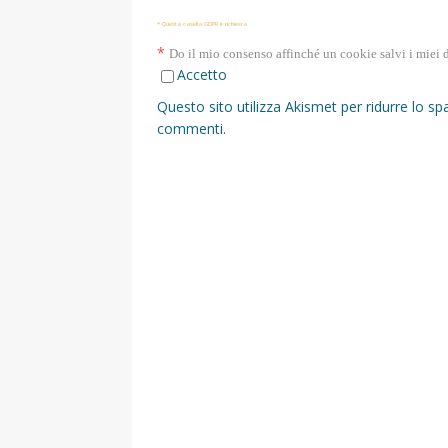
* Questa casella GDPR è richiesta
*
Do il mio consenso affinché un cookie salvi i miei 
Accetto
Questo sito utilizza Akismet per ridurre lo s
commenti
.