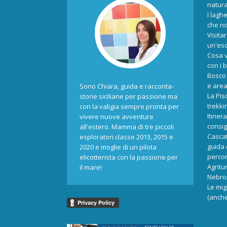
natur
I laghe
che no
Visita
un'esc
Cosa v
con i 
Bosco 
e area
Sono Chiara, guida e racconta-
La Pis
storie siciliane per passione ma
trekki
con la valigia sempre pronta per
Itiner
vivere nuove avventure
consigl
all'estero. Mamma di tre piccoli
Cascat
esploratori classe 2013, 2015 e
guida 
2020 e moglie di un pilota
percors
elicotterista con la passione per
Agritu
il mare!
Nebrod
Le mig
(anche