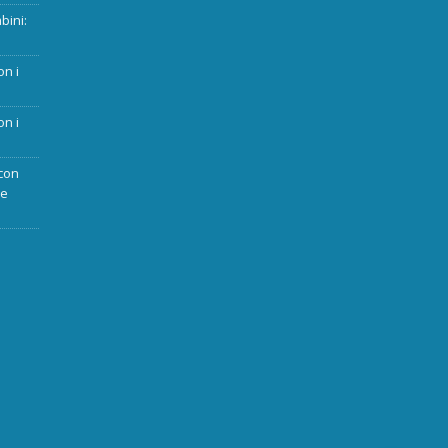
bini:
on i
on i
con
ue