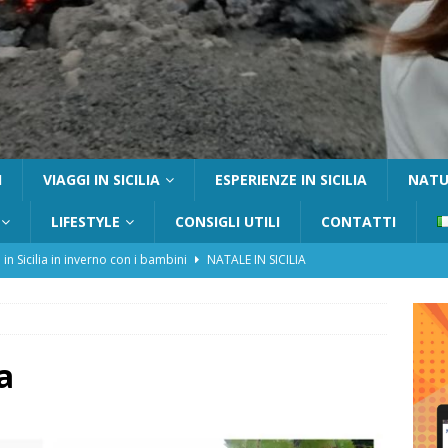
I
VIAGGI IN SICILIA
ESPERIENZE IN SICILIA
NATUR
LIFESTYLE
CONSIGLI UTILI
CONTATTI
 in Sicilia in inverno con i bambini
NATALE IN SICILIA
tania con i bambini: itinerari e consigli utili
GITE FUORI PORTA
Catafurco con bambini: guida completa su come arrivare,
 FUORI PORTA
a
a Pantelleria: dammusi vista mare e resort immersi nella natura