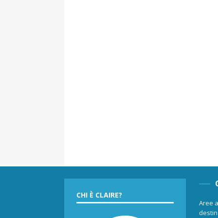
CHI È CLAIRE?
Aree a
destina