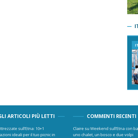
I
I
GLI ARTICOLI PIÙ LETTI
COMMENTI RECENTI
ttrezzate sull’Etna: 10+1
Claire
su
Weekend sull’Etna con ba
zioni ideali per il tuo picnic in
uno chalet, un bosco e due volpi