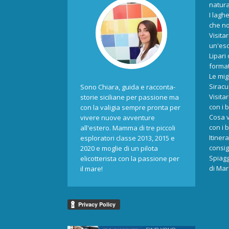
natur
I laghe
che no
Visita
un'esc
Lipari
format
Le mig
Siracu
Sono Chiara, guida e racconta-
Visita
storie siciliane per passione ma
con i 
con la valigia sempre pronta per
Cosa v
vivere nuove avventure
con i 
all'estero. Mamma di tre piccoli
Itiner
esploratori classe 2013, 2015 e
consigl
2020 e moglie di un pilota
Spiagg
elicotterista con la passione per
di Ma
il mare!