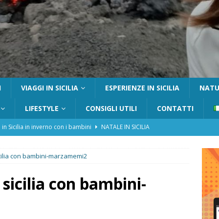
I
VIAGGI IN SICILIA
ESPERIENZE IN SICILIA
NATUR
LIFESTYLE
CONSIGLI UTILI
CONTATTI
 in Sicilia in inverno con i bambini
NATALE IN SICILIA
tania con i bambini: itinerari e consigli utili
GITE FUORI PORTA
icilia con bambini-marzamemi2
Catafurco con bambini: guida completa su come arrivare,
 FUORI PORTA
sicilia con bambini-
a Pantelleria: dammusi vista mare e resort immersi nella natura