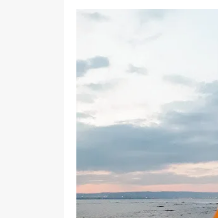
[ 17 Dicembre 2025 ]
Organizza
UTILI
[ 14 Settembre 2025 ]
Rifugi e
PARCHI NATURALI E AREE PICNI
[ 2 Aprile 2025 ]
Escursioni in S
VIAGGI IN SICILIA
[ 17 Settembre 2023 ]
Vendemmi
DIDATTICHE
[ 19 Gennaio 2023 ]
Visitare l
VIAGGI IN SICILIA
[ 20 Marzo 2022 ]
Cosa fare in 
VIAGGI IN SICILIA