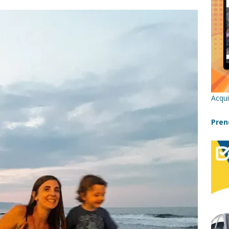
re un viaggio in Sicilia con i bambini (senza stress)
CONSIGLI
 Bivacchi sull’Etna: Guida Completa per Famiglie
SENTIERI,
C
icilia con bambini: itinerari imperdibili (+ consigli utili)- Parte 1
Acqui
a con i bambini in Sicilia, dove andare?
FATTORIE
Pren
a Fiumara d’Arte con i bambini, quando la natura incontra l’arte
Sicilia con i bambini: mare, attività e tour a prova di famiglia