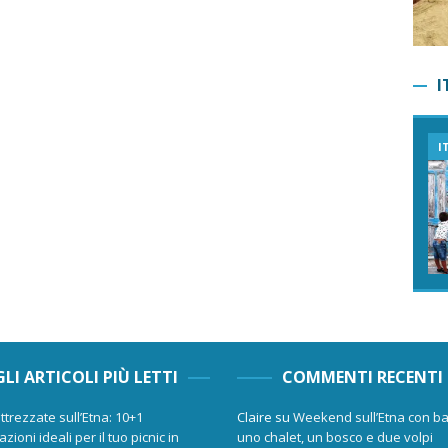
I
I
GLI ARTICOLI PIÙ LETTI
COMMENTI RECENTI
ttrezzate sull’Etna: 10+1
Claire
su
Weekend sull’Etna con ba
zioni ideali per il tuo picnic in
uno chalet, un bosco e due volpi