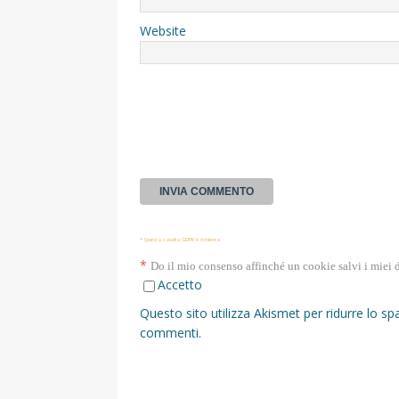
Website
* Questa casella GDPR è richiesta
*
Do il mio consenso affinché un cookie salvi i miei 
Accetto
Questo sito utilizza Akismet per ridurre lo s
commenti
.