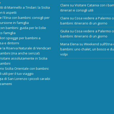
a
Claire
su
Visitare Catania con i bam
tti di Marinello a Tindari: la Sicilia
itinerari e consigli utili
n ti aspetti
re l'Etna con bambini: consigli per
Claire
su
Cosa vedere a Palermo c
ursione in famiglia
bambini: itinerario di un giorno
 con bambini: guida per le Eolie
Giulia
su
Cosa vedere a Palermo c
o famiglia
bambini: itinerario di un giorno
liori spiagge per bambini a
sa e dintorni
Maria Elena
su
Weekend sull’Etna 
re la Riserva Naturale di Vendicari
bambini: uno chalet, un bosco e d
bambini (ma anche senza!)
volpi
isitare assolutamente in Sicilia
bambini
ario Sicilia Orientale con bambini:
i utili per il tuo viaggio
ia di San Lorenzo i piccoli caraibi
rzamemi