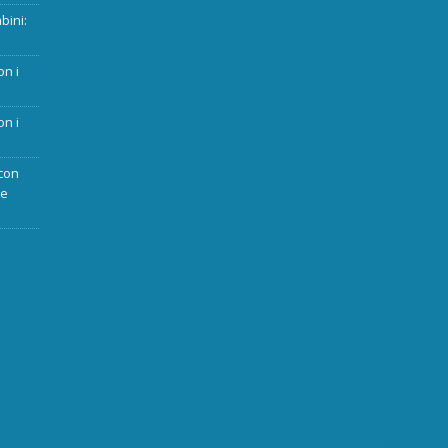
bini:
on i
on i
con
ue