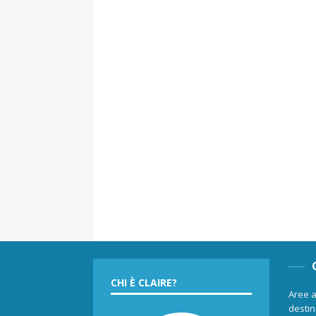
CHI È CLAIRE?
Aree a
destina