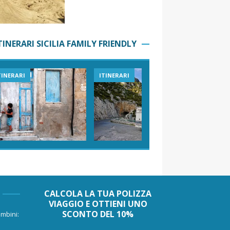
TINERARI SICILIA FAMILY FRIENDLY
TINERARI
ITINERARI
VIAGGI I
CALCOLA LA TUA POLIZZA
VIAGGIO E OTTIENI UNO
SCONTO DEL 10%
mbini: