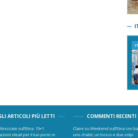
I
I
GLI ARTICOLI PIÙ LETTI
COMMENTI RECENTI
ttrezzate sull’Etna: 10+1
Claire
su
Weekend sull’Etna con ba
zioni ideali per il tuo picnic in
uno chalet, un bosco e due volpi