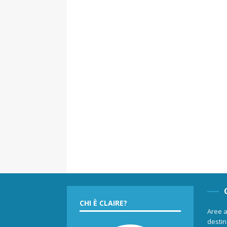
CHI È CLAIRE?
Aree a
destina