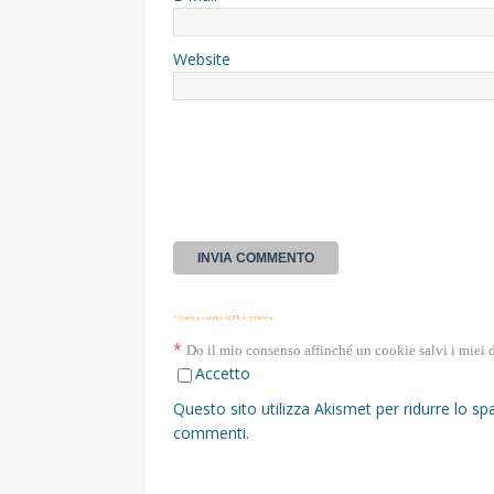
Website
* Questa casella GDPR è richiesta
*
Do il mio consenso affinché un cookie salvi i miei 
Accetto
Questo sito utilizza Akismet per ridurre lo s
commenti
.