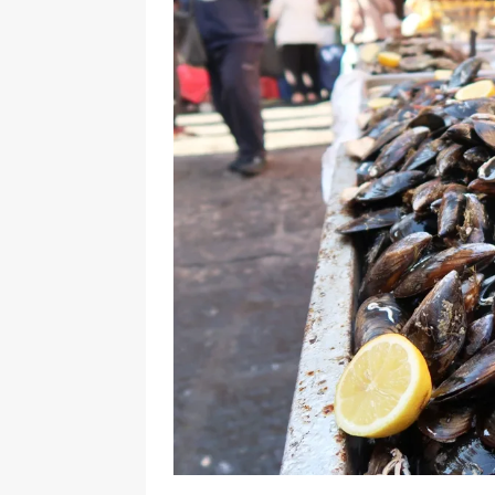
[ 17 Dicembre 2025 ]
Organizza
UTILI
[ 14 Settembre 2025 ]
Rifugi e
PARCHI NATURALI E AREE PICNI
[ 2 Aprile 2025 ]
Escursioni in S
VIAGGI IN SICILIA
[ 17 Settembre 2023 ]
Vendemmi
DIDATTICHE
[ 19 Gennaio 2023 ]
Visitare l
VIAGGI IN SICILIA
[ 20 Marzo 2022 ]
Cosa fare in 
VIAGGI IN SICILIA