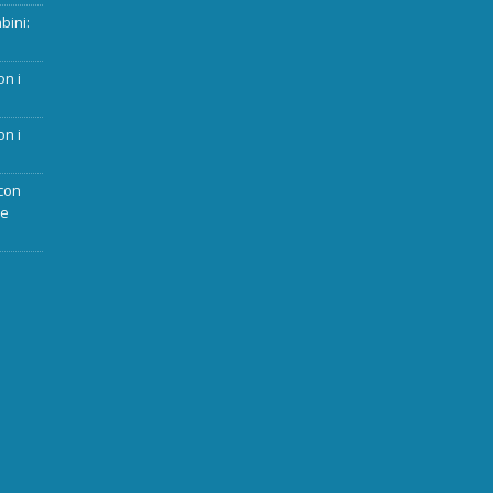
bini:
on i
on i
con
ue