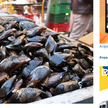
re un viaggio in Sicilia con i bambini (senza stress)
CONSIGLI
 Bivacchi sull’Etna: Guida Completa per Famiglie
SENTIERI,
C
icilia con bambini: itinerari imperdibili (+ consigli utili)- Parte 1
Acqui
a con i bambini in Sicilia, dove andare?
FATTORIE
Pren
a Fiumara d’Arte con i bambini, quando la natura incontra l’arte
Sicilia con i bambini: mare, attività e tour a prova di famiglia