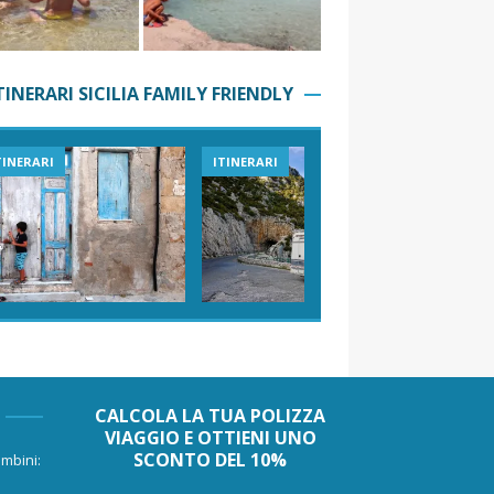
TINERARI SICILIA FAMILY FRIENDLY
TINERARI
ITINERARI
VIAGGI I
CALCOLA LA TUA POLIZZA
VIAGGIO E OTTIENI UNO
SCONTO DEL 10%
mbini: