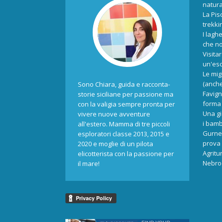
natur
La Pis
trekki
I laghe
che no
Visita
un'esc
Le mig
(anche
Sono Chiara, guida e racconta-
Favign
storie siciliane per passione ma
forma 
con la valigia sempre pronta per
Una gi
vivere nuove avventure
i bamb
all'estero. Mamma di tre piccoli
Gurne 
esploratori classe 2013, 2015 e
prova 
2020 e moglie di un pilota
Agritu
elicotterista con la passione per
Nebrod
il mare!