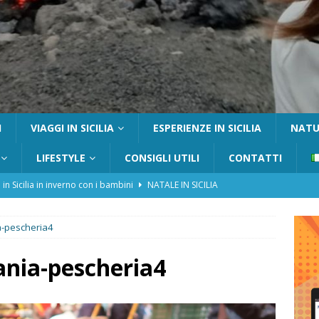
I
VIAGGI IN SICILIA
ESPERIENZE IN SICILIA
NATUR
LIFESTYLE
CONSIGLI UTILI
CONTATTI
 in Sicilia in inverno con i bambini
NATALE IN SICILIA
tania con i bambini: itinerari e consigli utili
GITE FUORI PORTA
a-pescheria4
Catafurco con bambini: guida completa su come arrivare,
 FUORI PORTA
ania-pescheria4
a Pantelleria: dammusi vista mare e resort immersi nella natura