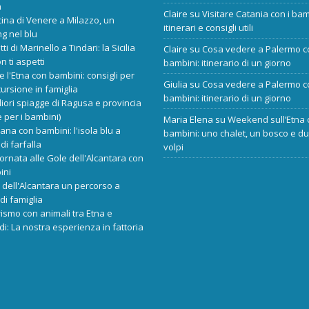
a
Claire
su
Visitare Catania con i bam
cina di Venere a Milazzo, un
itinerari e consigli utili
ng nel blu
tti di Marinello a Tindari: la Sicilia
Claire
su
Cosa vedere a Palermo c
n ti aspetti
bambini: itinerario di un giorno
re l'Etna con bambini: consigli per
Giulia
su
Cosa vedere a Palermo c
ursione in famiglia
bambini: itinerario di un giorno
liori spiagge di Ragusa e provincia
 per i bambini)
Maria Elena
su
Weekend sull’Etna 
ana con bambini: l'isola blu a
bambini: uno chalet, un bosco e d
di farfalla
volpi
ornata alle Gole dell'Alcantara con
ini
dell'Alcantara un percorso a
di famiglia
rismo con animali tra Etna e
i: La nostra esperienza in fattoria