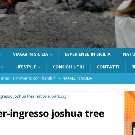
I
VIAGGI IN SICILIA
ESPERIENZE IN SICILIA
NATUR
LIFESTYLE
CONSIGLI UTILI
CONTATTI
 in Sicilia in inverno con i bambini
NATALE IN SICILIA
tania con i bambini: itinerari e consigli utili
GITE FUORI PORTA
ingresso joshua tree national park.jpg
Catafurco con bambini: guida completa su come arrivare,
 FUORI PORTA
er-ingresso joshua tree
a Pantelleria: dammusi vista mare e resort immersi nella natura