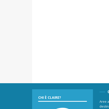
CHI È CLAIRE?
Aree a
destina