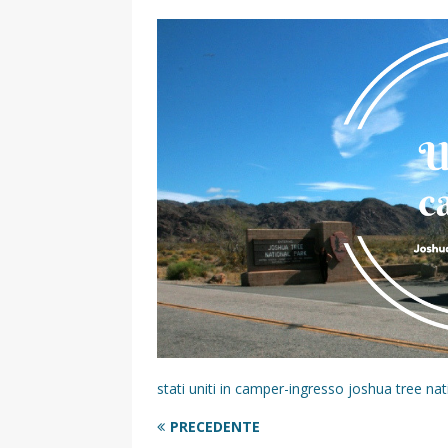
[ 17 Dicembre 2025 ]
Organizza
UTILI
[ 14 Settembre 2025 ]
Rifugi e
PARCHI NATURALI E AREE PICNI
[ 2 Aprile 2025 ]
Escursioni in S
VIAGGI IN SICILIA
[ 17 Settembre 2023 ]
Vendemmi
DIDATTICHE
[ 19 Gennaio 2023 ]
Visitare l
VIAGGI IN SICILIA
[ 20 Marzo 2022 ]
Cosa fare in 
stati uniti in camper-ingresso joshua tree nat
VIAGGI IN SICILIA
PRECEDENTE