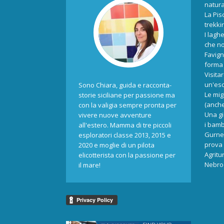
natur
La Pis
trekki
I laghe
che no
Favign
forma 
Visita
un'esc
Sono Chiara, guida e racconta-
Le mig
storie siciliane per passione ma
(anche
con la valigia sempre pronta per
Una gi
vivere nuove avventure
i bamb
all'estero. Mamma di tre piccoli
Gurne 
esploratori classe 2013, 2015 e
prova 
2020 e moglie di un pilota
Agritu
elicotterista con la passione per
Nebrod
il mare!