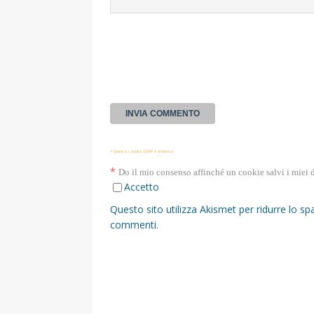
* Questa casella GDPR è richiesta
*
Do il mio consenso affinché un cookie salvi i miei 
Accetto
Questo sito utilizza Akismet per ridurre lo s
commenti
.