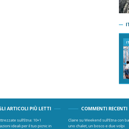
I
I
GLI ARTICOLI PIÙ LETTI
COMMENTI RECENTI
ttrezzate sull’Etna: 10+1
Claire
su
Weekend sull’Etna con ba
zioni ideali per il tuo picnic in
uno chalet, un bosco e due volpi