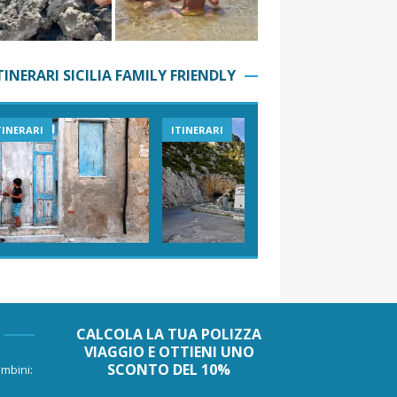
TINERARI SICILIA FAMILY FRIENDLY
TINERARI
ITINERARI
VIAGGI I
CALCOLA LA TUA POLIZZA
VIAGGIO E OTTIENI UNO
SCONTO DEL 10%
mbini: