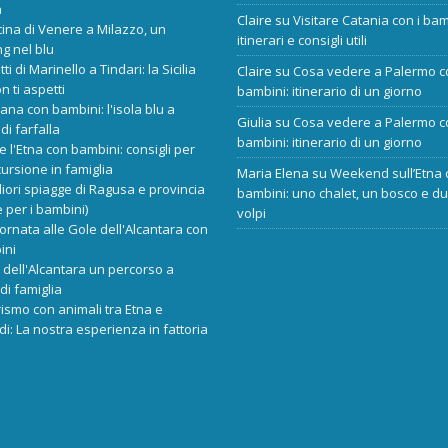
a
Claire
su
Visitare Catania con i bam
cina di Venere a Milazzo, un
itinerari e consigli utili
ng nel blu
tti di Marinello a Tindari: la Sicilia
Claire
su
Cosa vedere a Palermo c
n ti aspetti
bambini: itinerario di un giorno
ana con bambini: l'isola blu a
Giulia
su
Cosa vedere a Palermo c
di farfalla
bambini: itinerario di un giorno
re l'Etna con bambini: consigli per
ursione in famiglia
Maria Elena
su
Weekend sull’Etna 
liori spiagge di Ragusa e provincia
bambini: uno chalet, un bosco e d
 per i bambini)
volpi
ornata alle Gole dell'Alcantara con
ini
dell'Alcantara un percorso a
di famiglia
rismo con animali tra Etna e
i: La nostra esperienza in fattoria