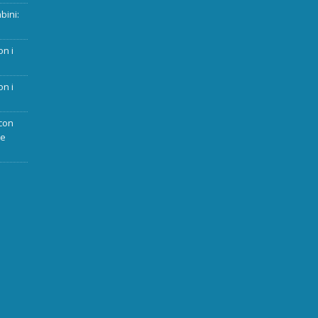
bini:
on i
on i
con
ue