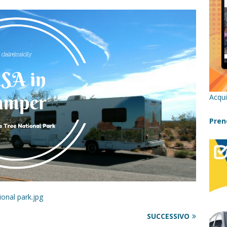
re un viaggio in Sicilia con i bambini (senza stress)
CONSIGLI
 Bivacchi sull’Etna: Guida Completa per Famiglie
SENTIERI,
C
icilia con bambini: itinerari imperdibili (+ consigli utili)- Parte 1
Acqui
a con i bambini in Sicilia, dove andare?
FATTORIE
Pren
a Fiumara d’Arte con i bambini, quando la natura incontra l’arte
Sicilia con i bambini: mare, attività e tour a prova di famiglia
ional park.jpg
SUCCESSIVO