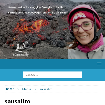
HOME
Media
sausalito
sausalito