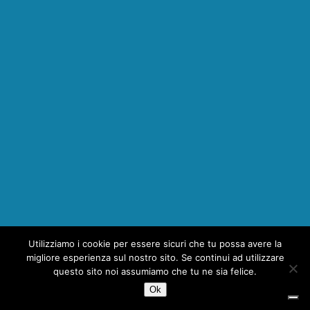
Utilizziamo i cookie per essere sicuri che tu possa avere la
1
migliore esperienza sul nostro sito. Se continui ad utilizzare
questo sito noi assumiamo che tu ne sia felice.
Ok
Copyright © 2026 | MH Magazine WordPress Theme by
MH Themes