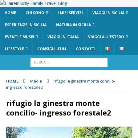
HOME
CHI SONO
I MIEI SERVIZI
VIAGGI IN SICILIA
ESPERIENZE IN SICILIA
NATURA IN SICILIA
EVENTI E MUSEI
VIAGGI IN ITALIA
VIAGGI ALL’ESTERO
LIFESTYLE
CONSIGLI UTILI
CONTATTI
HOME
Media
rifugio la ginestra monte concilio-
ingresso forestale2
rifugio la ginestra monte
concilio- ingresso forestale2