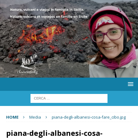
HOME
Media
piana-degli-albanesi-cosa-fare_cibo.jpg
piana-degli-albanesi-cosa-