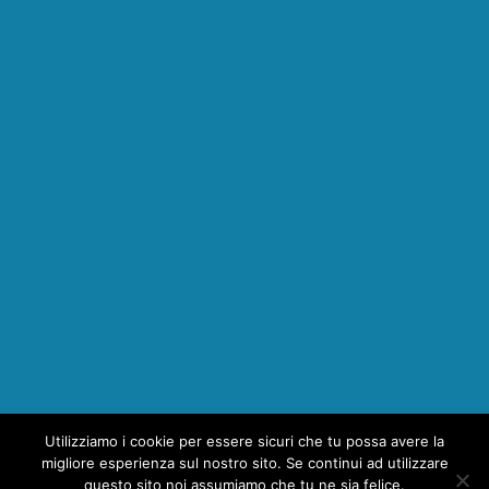
Utilizziamo i cookie per essere sicuri che tu possa avere la
1
migliore esperienza sul nostro sito. Se continui ad utilizzare
questo sito noi assumiamo che tu ne sia felice.