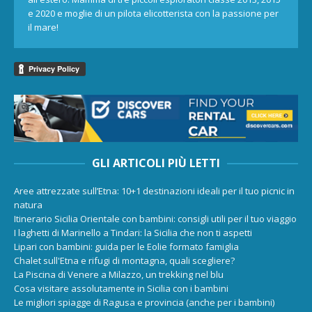
e 2020 e moglie di un pilota elicotterista con la passione per
il mare!
GLI ARTICOLI PIÙ LETTI
Aree attrezzate sull’Etna: 10+1 destinazioni ideali per il tuo picnic in
natura
Itinerario Sicilia Orientale con bambini: consigli utili per il tuo viaggio
I laghetti di Marinello a Tindari: la Sicilia che non ti aspetti
Lipari con bambini: guida per le Eolie formato famiglia
Chalet sull'Etna e rifugi di montagna, quali scegliere?
La Piscina di Venere a Milazzo, un trekking nel blu
Cosa visitare assolutamente in Sicilia con i bambini
Le migliori spiagge di Ragusa e provincia (anche per i bambini)