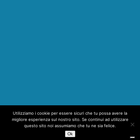
Utilizziamo i cookie per essere sicuri che tu possa avere la
1
migliore esperienza sul nostro sito. Se continui ad utilizzare
questo sito noi assumiamo che tu ne sia felice.
Ok
Copyright © 2026 | MH Magazine WordPress Theme by
MH Themes