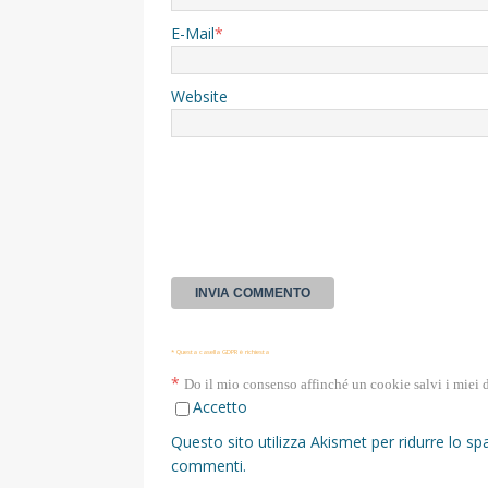
E-Mail
*
Website
* Questa casella GDPR è richiesta
*
Do il mio consenso affinché un cookie salvi i miei 
Accetto
Questo sito utilizza Akismet per ridurre lo s
commenti
.