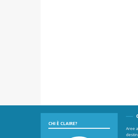
CHI È CLAIRE?
Aree a
destina