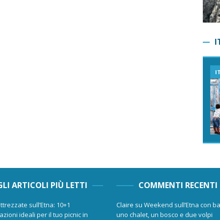
I
I
GLI ARTICOLI PIÙ LETTI
COMMENTI RECENTI
ttrezzate sull’Etna: 10+1
Claire
su
Weekend sull’Etna con ba
zioni ideali per il tuo picnic in
uno chalet, un bosco e due volpi