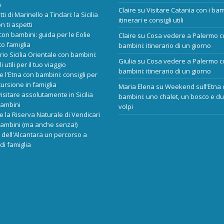
a
Claire
su
Visitare Catania con i bam
tti di Marinello a Tindari: la Sicilia
itinerari e consigli utili
n ti aspetti
 con bambini: guida per le Eolie
Claire
su
Cosa vedere a Palermo c
o famiglia
bambini: itinerario di un giorno
ario Sicilia Orientale con bambini:
Giulia
su
Cosa vedere a Palermo c
i utili per il tuo viaggio
bambini: itinerario di un giorno
re l'Etna con bambini: consigli per
ursione in famiglia
Maria Elena
su
Weekend sull’Etna 
isitare assolutamente in Sicilia
bambini: uno chalet, un bosco e d
bambini
volpi
re la Riserva Naturale di Vendicari
bambini (ma anche senza!)
dell'Alcantara un percorso a
di famiglia