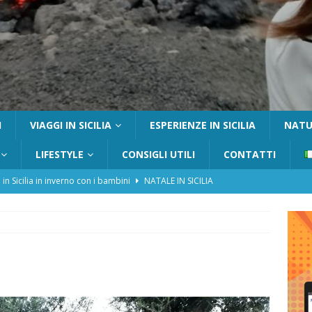
I
VIAGGI IN SICILIA
ESPERIENZE IN SICILIA
NATUR
LIFESTYLE
CONSIGLI UTILI
CONTATTI
 in Sicilia in inverno con i bambini
NATALE IN SICILIA
tania con i bambini: itinerari e consigli utili
GITE FUORI PORTA
Catafurco con bambini: guida completa su come arrivare,
 FUORI PORTA
a Pantelleria: dammusi vista mare e resort immersi nella natura