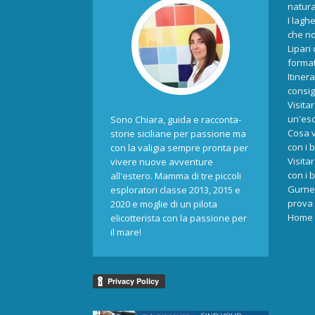
natur
I laghe
che no
Lipari
format
Itiner
consigl
Visita
un'esc
Sono Chiara, guida e racconta-
Cosa v
storie siciliane per passione ma
con i 
con la valigia sempre pronta per
Visita
vivere nuove avventure
con i 
all'estero. Mamma di tre piccoli
Gurne 
esploratori classe 2013, 2015 e
prova 
2020 e moglie di un pilota
Home
elicotterista con la passione per
il mare!