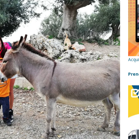
re un viaggio in Sicilia con i bambini (senza stress)
CONSIGLI
 Bivacchi sull’Etna: Guida Completa per Famiglie
SENTIERI,
C
icilia con bambini: itinerari imperdibili (+ consigli utili)- Parte 1
Acqui
a con i bambini in Sicilia, dove andare?
FATTORIE
Pren
a Fiumara d’Arte con i bambini, quando la natura incontra l’arte
Sicilia con i bambini: mare, attività e tour a prova di famiglia