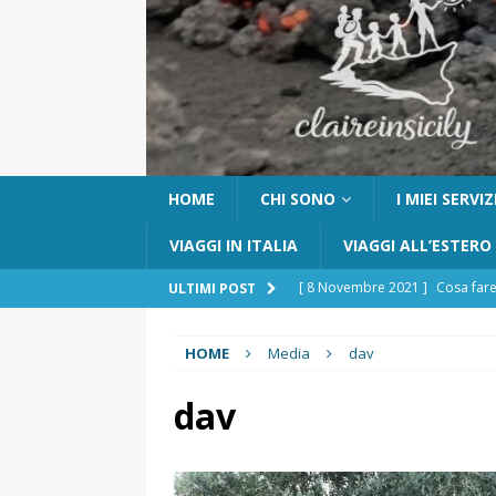
HOME
CHI SONO
I MIEI SERVIZ
VIAGGI IN ITALIA
VIAGGI ALL’ESTERO
[ 8 Novembre 2021 ]
Cosa fare
ULTIMI POST
[ 24 Ottobre 2017 ]
Visitare Ca
HOME
Media
dav
[ 6 Maggio 2026 ]
Cascate del 
percorso e consigli utili
GITE
dav
[ 5 Marzo 2026 ]
Dove dormire 
DOVE DORMIRE