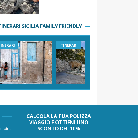
TINERARI SICILIA FAMILY FRIENDLY
TINERARI
ITINERARI
VIAGGI I
CALCOLA LA TUA POLIZZA
VIAGGIO E OTTIENI UNO
SCONTO DEL 10%
mbini: