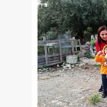
[ 17 Dicembre 2025 ]
Organizza
UTILI
[ 14 Settembre 2025 ]
Rifugi e
PARCHI NATURALI E AREE PICNI
[ 2 Aprile 2025 ]
Escursioni in S
VIAGGI IN SICILIA
[ 17 Settembre 2023 ]
Vendemmi
DIDATTICHE
[ 19 Gennaio 2023 ]
Visitare l
VIAGGI IN SICILIA
[ 20 Marzo 2022 ]
Cosa fare in 
VIAGGI IN SICILIA