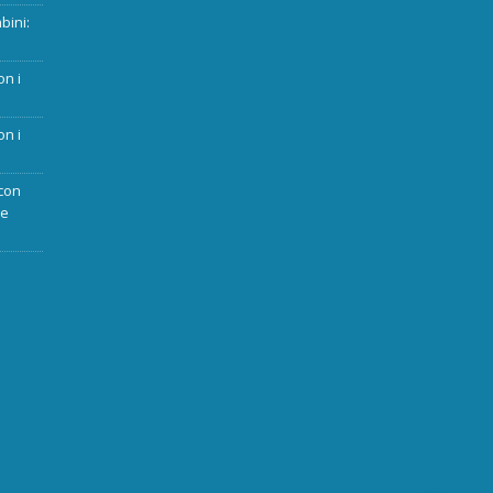
bini:
on i
on i
con
ue