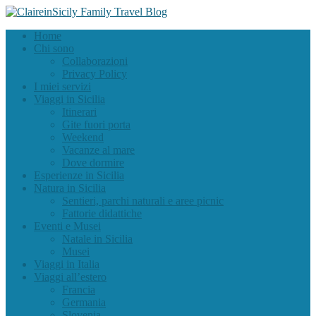
Home
Chi sono
Collaborazioni
Privacy Policy
I miei servizi
Viaggi in Sicilia
Itinerari
Gite fuori porta
Weekend
Vacanze al mare
Dove dormire
Esperienze in Sicilia
Natura in Sicilia
Sentieri, parchi naturali e aree picnic
Fattorie didattiche
Eventi e Musei
Natale in Sicilia
Musei
Viaggi in Italia
Viaggi all’estero
Francia
Germania
Slovenia