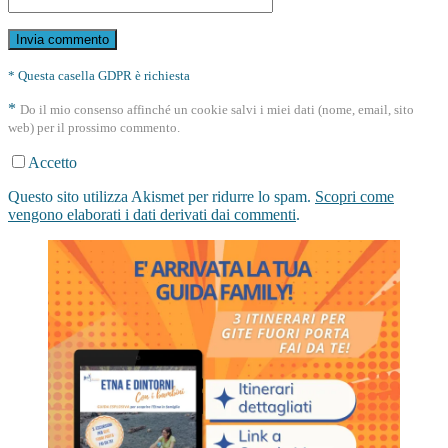
* Questa casella GDPR è richiesta
*
Do il mio consenso affinché un cookie salvi i miei dati (nome, email, sito
web) per il prossimo commento.
Accetto
Questo sito utilizza Akismet per ridurre lo spam.
Scopri come
vengono elaborati i dati derivati dai commenti
.