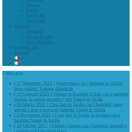
Spagna
Grecia
Stati Uniti
Seychelles
Lifestyle
Blogging
Giochi E Libri
Cose di Sicilia
Consigli utili
Contatti
Ultimi post
[ 17 Settembre 2023 ]
Vendemmia con i bambini in Sicilia,
dove andare?
Fattorie didattiche
[ 19 Gennaio 2023 ]
Visitare la Fiumara d’Arte con i bambini,
quando la natura incontra l’arte
Viaggi in Sicilia
[ 20 Marzo 2022 ]
Cosa fare in Sicilia con i bambini: mare,
attività e tour a prova di famiglia
Viaggi in Sicilia
[ 8 Novembre 2021 ]
Cosa fare in Sicilia in inverno con i
bambini
Natale in Sicilia
[ 24 Ottobre 2017 ]
Visitare Catania con i bambini: itinerari e
consigli utili
Gite fuori porta