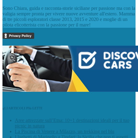
Sono Chiara, guida e racconta-storie siciliane per passione ma con la
valigia sempre pronta per vivere nuove avventure all'estero. Mamma
di tre piccoli esploratori classe 2013, 2015 e 2020 e moglie di un
pilota elicotterista con la passione per il mare!
gLI ARTICOLI PIù LETTI
Aree attrezzate sull’Etna: 10+1 destinazioni ideali per il tuo
picnic in natura
La Piscina di Venere a Milazzo, un trekking nel blu
I laghetti di Marinello a Tindari: la Sicilia che non ti aspetti