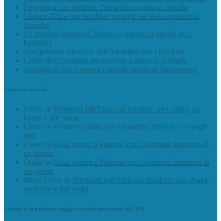
Favignana con bambini: l'isola blu a forma di farfalla
Visitare l'Etna con bambini: consigli per un'escursione in
famiglia
Le migliori spiagge di Ragusa e provincia (anche per i
bambini)
Una giornata alle Gole dell'Alcantara con i bambini
Gurne dell'Alcantara un percorso a prova di famiglia
Spiaggia di San Lorenzo i piccoli caraibi di Marzamemi
Commenti recenti
Claire
su
Weekend sull’Etna con bambini: uno chalet, un
bosco e due volpi
Claire
su
Visitare Catania con i bambini: itinerari e consigli
utili
Claire
su
Cosa vedere a Palermo con i bambini: itinerario di
un giorno
Giulia
su
Cosa vedere a Palermo con i bambini: itinerario di
un giorno
Maria Elena
su
Weekend sull’Etna con bambini: uno chalet,
un bosco e due volpi
Calcola la tua polizza viaggio e ottieni uno sconto del 10%