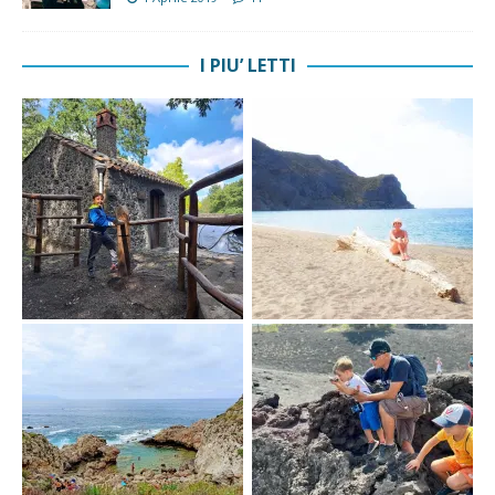
I PIU’ LETTI