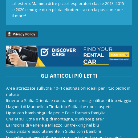
all'estero. Mamma di tre piccoli esploratori classe 2013, 2015
e 2020 e moglie di un pilota elicotterista con la passione per
il mare!
GLI ARTICOLI PIÙ LETTI
Aree attrezzate sull’Etna: 10+1 destinazioni ideali per il tuo picnic in
natura
Itinerario Sicilia Orientale con bambini: consigli utili per il tuo viaggio
I laghetti di Marinello a Tindari: la Sicilia che non ti aspetti
Lipari con bambini: guida per le Eolie formato famiglia
Chalet sull'Etna e rifugi di montagna, quali scegliere?
La Piscina di Venere a Milazzo, un trekking nel blu
Cosa visitare assolutamente in Sicilia con i bambini
Le migliori spiagge di Ragusa e provincia (anche per i bambini)