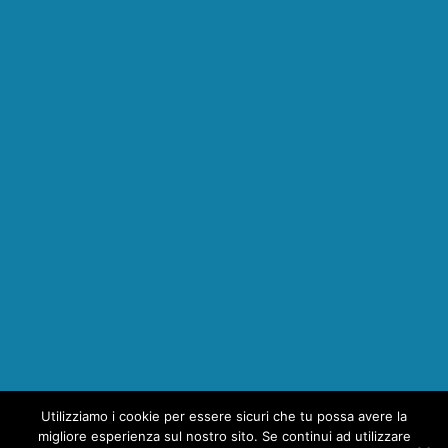
Utilizziamo i cookie per essere sicuri che tu possa avere la
1
migliore esperienza sul nostro sito. Se continui ad utilizzare