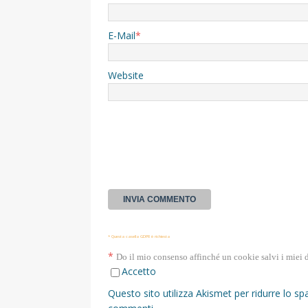
E-Mail
*
Website
* Questa casella GDPR è richiesta
*
Do il mio consenso affinché un cookie salvi i miei 
Accetto
Questo sito utilizza Akismet per ridurre lo s