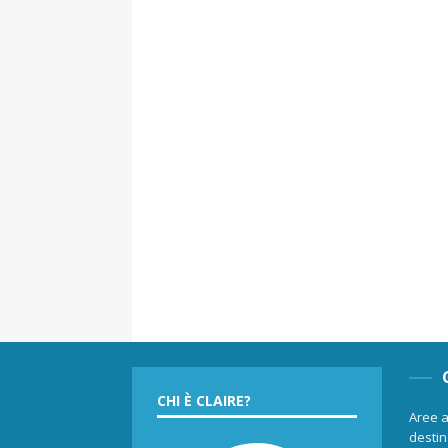
CHI È CLAIRE?
Aree a
destina