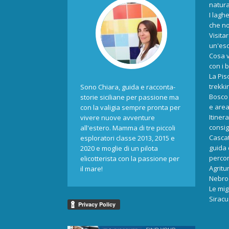
natur
I laghe
che no
Visita
un'esc
Cosa v
con i 
La Pis
trekki
Sono Chiara, guida e racconta-
Bosco 
storie siciliane per passione ma
e area
con la valigia sempre pronta per
Itiner
vivere nuove avventure
consigl
all'estero. Mamma di tre piccoli
Cascat
esploratori classe 2013, 2015 e
guida 
2020 e moglie di un pilota
percors
elicotterista con la passione per
Agritu
il mare!
Nebrod
Le mig
Siracu