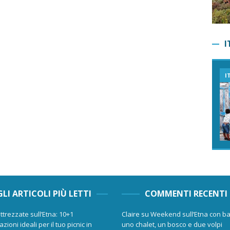
I
I
GLI ARTICOLI PIÙ LETTI
COMMENTI RECENTI
ttrezzate sull’Etna: 10+1
Claire
su
Weekend sull’Etna con ba
zioni ideali per il tuo picnic in
uno chalet, un bosco e due volpi