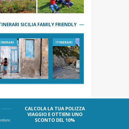
TINERARI SICILIA FAMILY FRIENDLY
TINERARI
ITINERARI
VIAGGI I
CALCOLA LA TUA POLIZZA
VIAGGIO E OTTIENI UNO
SCONTO DEL 10%
mbini: