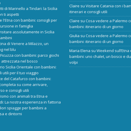
a
Claire
su
Visitare Catania con i bam
tti di Marinello a Tindari: la Sicilia
itinerari e consigli utili
n ti aspetti
re l'Etna con bambini: consigli per
Claire
su
Cosa vedere a Palermo c
ursione in famiglia
bambini: itinerario di un giorno
isitare assolutamente in Sicilia
Giulia
su
Cosa vedere a Palermo c
bambini
bambini: itinerario di un giorno
cina di Venere a Milazzo, un
ng nel blu
Maria Elena
su
Weekend sull’Etna 
Ficuzza con bambini: parco giochi
bambini: uno chalet, un bosco e d
 attrezzata nel bosco
volpi
ario Sicilia Orientale con bambini:
i utili per il tuo viaggio
e del Catafurco con bambini:
completa su come arrivare,
o e consigli utili
rismo con animali tra Etna e
i: La nostra esperienza in fattoria
liori spiagge per bambini a
sa e dintorni