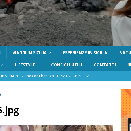
I
VIAGGI IN SICILIA
ESPERIENZE IN SICILIA
NATUR
LIFESTYLE
CONSIGLI UTILI
CONTATTI
 in Sicilia in inverno con i bambini
NATALE IN SICILIA
tania con i bambini: itinerari e consigli utili
GITE FUORI PORTA
g
Catafurco con bambini: guida completa su come arrivare,
 FUORI PORTA
5.jpg
a Pantelleria: dammusi vista mare e resort immersi nella natura