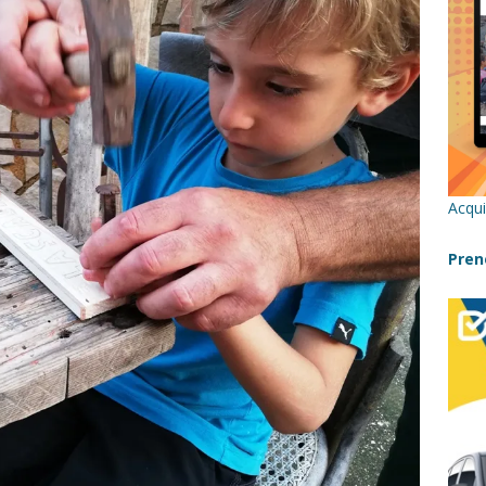
re un viaggio in Sicilia con i bambini (senza stress)
CONSIGLI
 Bivacchi sull’Etna: Guida Completa per Famiglie
SENTIERI,
C
icilia con bambini: itinerari imperdibili (+ consigli utili)- Parte 1
Acqui
a con i bambini in Sicilia, dove andare?
FATTORIE
Pren
a Fiumara d’Arte con i bambini, quando la natura incontra l’arte
Sicilia con i bambini: mare, attività e tour a prova di famiglia