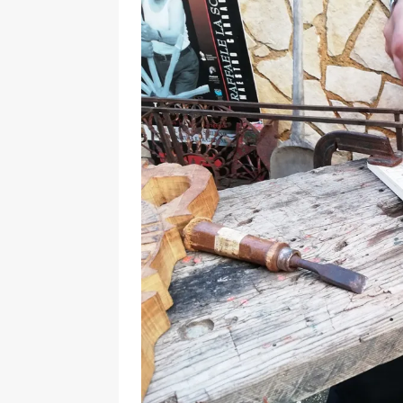
[ 17 Dicembre 2025 ]
Organizza
UTILI
[ 14 Settembre 2025 ]
Rifugi e
PARCHI NATURALI E AREE PICNI
[ 2 Aprile 2025 ]
Escursioni in S
VIAGGI IN SICILIA
[ 17 Settembre 2023 ]
Vendemmi
DIDATTICHE
[ 19 Gennaio 2023 ]
Visitare l
VIAGGI IN SICILIA
[ 20 Marzo 2022 ]
Cosa fare in 
VIAGGI IN SICILIA