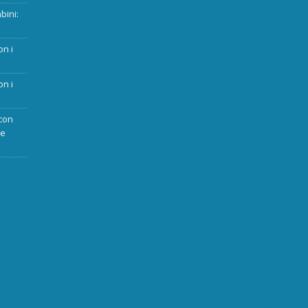
bini:
on i
on i
con
ue