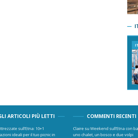
I
I
GLI ARTICOLI PIÙ LETTI
COMMENTI RECENTI
ttrezzate sull’Etna: 10+1
Claire
su
Weekend sull’Etna con ba
zioni ideali per il tuo picnic in
uno chalet, un bosco e due volpi