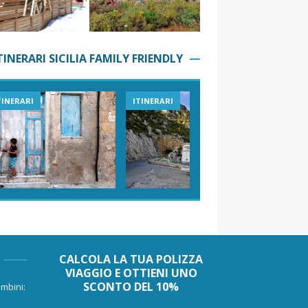
TINERARI SICILIA FAMILY FRIENDLY
TINERARI
ITINERARI
VIAGGI I
CALCOLA LA TUA POLIZZA
VIAGGIO E OTTIENI UNO
SCONTO DEL 10%
mbini: