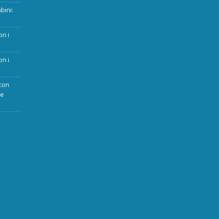
bini:
on i
on i
con
ue