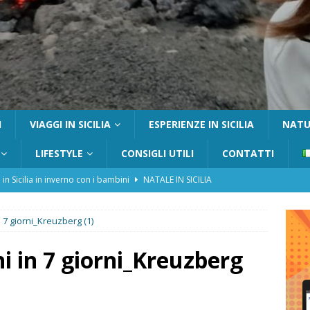
I
VIAGGI IN SICILIA
ESPERIENZE IN SICILIA
NATUR
LIFESTYLE
CONSIGLI UTILI
CONTATTI
 in Sicilia in inverno con i bambini
NATALE IN SICILIA
tania con i bambini: itinerari e consigli utili
GITE FUORI PORTA
 7 giorni_Kreuzberg (1)
Catafurco con bambini: guida completa su come arrivare,
 FUORI PORTA
i in 7 giorni_Kreuzberg
a Pantelleria: dammusi vista mare e resort immersi nella natura