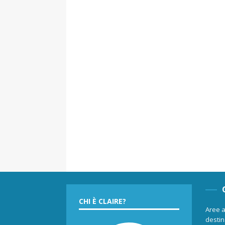
CHI È CLAIRE?
Aree a
destina