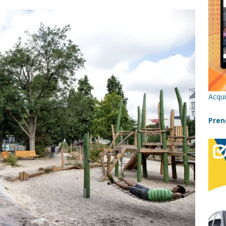
re un viaggio in Sicilia con i bambini (senza stress)
CONSIGLI
 Bivacchi sull’Etna: Guida Completa per Famiglie
SENTIERI,
C
icilia con bambini: itinerari imperdibili (+ consigli utili)- Parte 1
Acqui
a con i bambini in Sicilia, dove andare?
FATTORIE
Pren
a Fiumara d’Arte con i bambini, quando la natura incontra l’arte
Sicilia con i bambini: mare, attività e tour a prova di famiglia