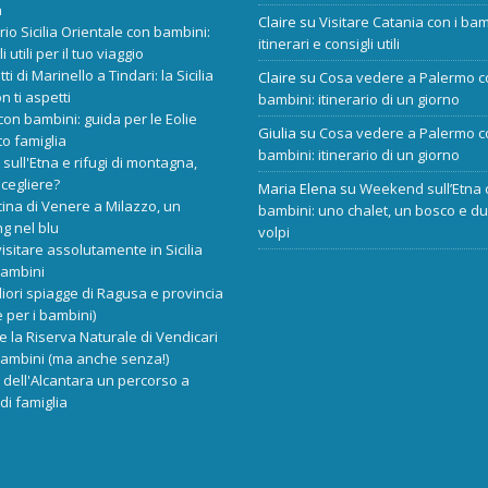
a
Claire
su
Visitare Catania con i bam
ario Sicilia Orientale con bambini:
itinerari e consigli utili
i utili per il tuo viaggio
tti di Marinello a Tindari: la Sicilia
Claire
su
Cosa vedere a Palermo c
n ti aspetti
bambini: itinerario di un giorno
 con bambini: guida per le Eolie
Giulia
su
Cosa vedere a Palermo c
o famiglia
bambini: itinerario di un giorno
 sull'Etna e rifugi di montagna,
scegliere?
Maria Elena
su
Weekend sull’Etna 
cina di Venere a Milazzo, un
bambini: uno chalet, un bosco e d
ng nel blu
volpi
isitare assolutamente in Sicilia
bambini
liori spiagge di Ragusa e provincia
 per i bambini)
re la Riserva Naturale di Vendicari
bambini (ma anche senza!)
dell'Alcantara un percorso a
di famiglia