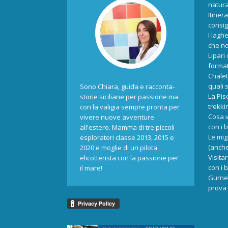
natur
Itiner
consigl
I laghe
che no
Lipari
format
Chalet
quali 
Sono Chiara, guida e racconta-
La Pis
storie siciliane per passione ma
trekki
con la valigia sempre pronta per
Cosa v
vivere nuove avventure
con i 
all'estero. Mamma di tre piccoli
Le mig
esploratori classe 2013, 2015 e
(anche
2020 e moglie di un pilota
Visita
elicotterista con la passione per
con i 
il mare!
Gurne 
prova 