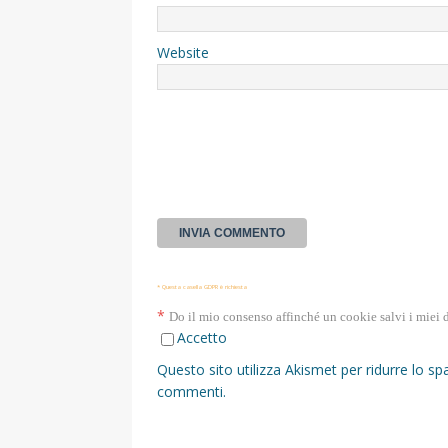
Website
* Questa casella GDPR è richiesta
*
Do il mio consenso affinché un cookie salvi i miei 
Accetto
Questo sito utilizza Akismet per ridurre lo s
commenti
.