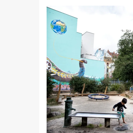
[ 17 Dicembre 2025 ]
Organizza
UTILI
[ 14 Settembre 2025 ]
Rifugi e
PARCHI NATURALI E AREE PICNI
[ 2 Aprile 2025 ]
Escursioni in S
VIAGGI IN SICILIA
[ 17 Settembre 2023 ]
Vendemmi
DIDATTICHE
[ 19 Gennaio 2023 ]
Visitare l
VIAGGI IN SICILIA
[ 20 Marzo 2022 ]
Cosa fare in 
VIAGGI IN SICILIA