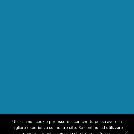
Utilizziamo i cookie per essere sicuri che tu possa avere la
1
migliore esperienza sul nostro sito. Se continui ad utilizzare
questo sito noi assumiamo che tu ne sia felice.