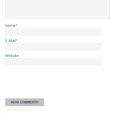
Nome
*
E-Mail
*
Website
* Questa casella GDPR è richiesta