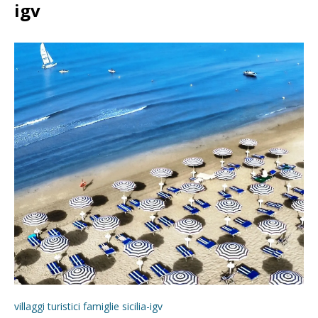
igv
villaggi turistici famiglie sicilia-igv