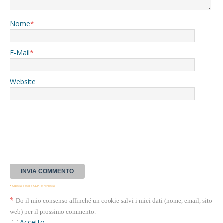
Nome
*
E-Mail
*
Website
* Questa casella GDPR è richiesta
*
Do il mio consenso affinché un cookie salvi i miei dati (nome, email, sito
web) per il prossimo commento.
Accetto