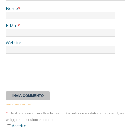
Nome
*
E-Mail
*
Website
* Questa casella GDPR è richiesta
*
Do il mio consenso affinché un cookie salvi i miei dati (nome, email, sito
web) per il prossimo commento.
Accetto