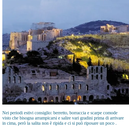
Nei periodi estivi consiglio: berretto, borraccia e scarpe comode
visto che bisogna arrampicarsi e salire vari gradini prima di arrivare
in cima, però la salita non è ripida e ci si può riposare un poco .