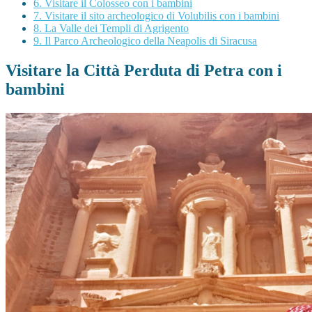
6.
Visitare il Colosseo con i bambini
7.
Visitare il sito archeologico di Volubilis con i bambini
8.
La Valle dei Templi di Agrigento
9.
Il Parco Archeologico della Neapolis di Siracusa
Visitare la Città Perduta di Petra con i
bambini