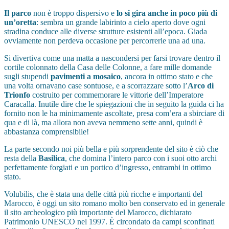
Il parco
non è troppo dispersivo e
lo si gira anche in poco più di
un’oretta
: sembra un grande labirinto a cielo aperto dove ogni
stradina conduce alle diverse strutture esistenti all’epoca. Giada
ovviamente non perdeva occasione per percorrerle una ad una.
Si divertiva come una matta a nascondersi per farsi trovare dentro il
cortile colonnato della Casa delle Colonne, a fare mille domande
sugli stupendi
pavimenti a mosaico
, ancora in ottimo stato e che
una volta ornavano case sontuose, e a scorrazzare sotto l’
Arco di
Trionfo
costruito per commemorare le vittorie dell’Imperatore
Caracalla. Inutile dire che le spiegazioni che in seguito la guida ci ha
fornito non le ha minimamente ascoltate, presa com’era a sbirciare di
qua e di là, ma allora non aveva nemmeno sette anni, quindi è
abbastanza comprensibile!
La parte secondo noi più bella e più sorprendente del sito è ciò che
resta della
Basilica
, che domina l’intero parco con i suoi otto archi
perfettamente forgiati e un portico d’ingresso, entrambi in ottimo
stato.
Volubilis, che è stata una delle città più ricche e importanti del
Marocco, è oggi un sito romano molto ben conservato ed in generale
il sito archeologico più importante del Marocco, dichiarato
Patrimonio UNESCO nel 1997. È circondato da campi sconfinati