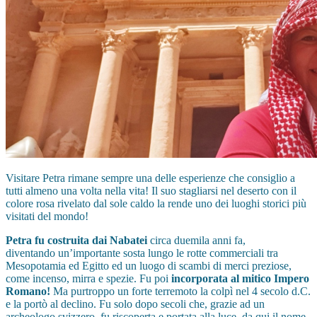
Visitare Petra rimane sempre una delle esperienze che consiglio a
tutti almeno una volta nella vita! Il suo stagliarsi nel deserto con il
colore rosa rivelato dal sole caldo la rende uno dei luoghi storici più
visitati del mondo!
Petra fu costruita dai Nabatei
circa duemila anni fa,
diventando un’importante sosta lungo le rotte commerciali tra
Mesopotamia ed Egitto ed un luogo di scambi di merci preziose,
come incenso, mirra e spezie. Fu poi
incorporata al mitico Impero
Romano!
Ma purtroppo un forte terremoto la colpì nel 4 secolo d.C.
e la portò al declino. Fu solo dopo secoli che, grazie ad un
archeologo svizzero, fu riscoperta e portata alla luce, da qui il nome