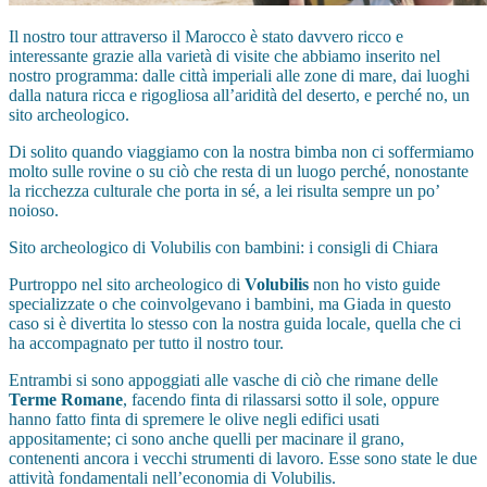
Il nostro tour attraverso il Marocco è stato davvero ricco e
interessante grazie alla varietà di visite che abbiamo inserito nel
nostro programma: dalle città imperiali alle zone di mare, dai luoghi
dalla natura ricca e rigogliosa all’aridità del deserto, e perché no, un
sito archeologico.
Di solito quando viaggiamo con la nostra bimba non ci soffermiamo
molto sulle rovine o su ciò che resta di un luogo perché, nonostante
la ricchezza culturale che porta in sé, a lei risulta sempre un po’
noioso.
Sito archeologico di Volubilis con bambini: i consigli di Chiara
Purtroppo nel sito archeologico di
Volubilis
non ho visto guide
specializzate o che coinvolgevano i bambini, ma Giada in questo
caso si è divertita lo stesso con la nostra guida locale, quella che ci
ha accompagnato per tutto il nostro tour.
Entrambi si sono appoggiati alle vasche di ciò che rimane delle
Terme Romane
, facendo finta di rilassarsi sotto il sole, oppure
hanno fatto finta di spremere le olive negli edifici usati
appositamente; ci sono anche quelli per macinare il grano,
contenenti ancora i vecchi strumenti di lavoro. Esse sono state le due
attività fondamentali nell’economia di Volubilis.