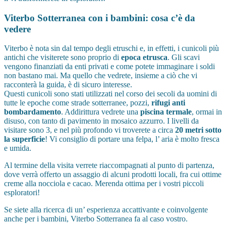
Viterbo Sotterranea con i bambini: cosa c’è da
vedere
Viterbo è nota sin dal tempo degli etruschi e, in effetti, i cunicoli più
antichi che visiterete sono proprio di
epoca etrusca
. Gli scavi
vengono finanziati da enti privati e come potete immaginare i soldi
non bastano mai. Ma quello che vedrete, insieme a ciò che vi
racconterà la guida, è di sicuro interesse.
Questi cunicoli sono stati utilizzati nel corso dei secoli da uomini di
tutte le epoche come strade sotterranee, pozzi,
rifugi anti
bombardamento
. Addirittura vedrete una
piscina termale
, ormai in
disuso, con tanto di pavimento in mosaico azzurro. I livelli da
visitare sono 3, e nel più profondo vi troverete a circa
20 metri sotto
la superficie
! Vi consiglio di portare una felpa, l’ aria è molto fresca
e umida.
Al termine della visita verrete riaccompagnati al punto di partenza,
dove verrà offerto un assaggio di alcuni prodotti locali, fra cui ottime
creme alla nocciola e cacao. Merenda ottima per i vostri piccoli
esploratori!
Se siete alla ricerca di un’ esperienza accattivante e coinvolgente
anche per i bambini, Viterbo Sotterranea fa al caso vostro.