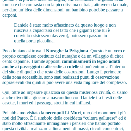
tomba e che contrasta con la piccolissima entrata, attraverso la quale,
per dare un’idea delle dimensioni, un bambino potrebbe passare a
carponi.
Daniele è stato molto affascinato da questo luogo e non
riusciva a capacitarsi del fatto che i giganti (che lui è
convinto esistessero davvero), potessero passare in
quella porta piccolina.
Poco lontano si trova il
Nuraghe la Prisgiona
. Questo è un vero e
proprio complesso costituito dal nuraghe e da un villaggio di circa
cento capanne. Tramite appositi
camminamenti in legno adatti
anche ai passeggini o alle sedie a rotelle
si può entrare all’interno
del sito e di quello che resta delle costruzioni. Lungo il perimetro
della zona accessibile, sono stati realizzati punti di osservazione
sopraelevati dai quali si può avere una vista migliore del complesso.
Qui, oltre ad imparare qualcosa su questa misteriosa civiltà, ci siamo
anche divertiti a giocare a nascondino con Daniele tra i resti delle
casette, i muri ed i passaggi stretti in cui infilarsi.
Poi abbiamo visitato la
necropoli Li Muri
, uno dei monumenti più
noti del Parco. È il simbolo della cosiddetta “cultura gallurese” ed è
stato molto affascinante immaginare i pensieri che hanno portato
questa civiltà a realizzare allineamenti di massi, circoli concentrici,