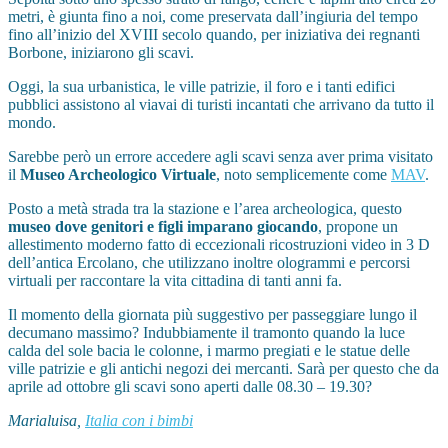
metri, è giunta fino a noi, come preservata dall’ingiuria del tempo
fino all’inizio del XVIII secolo quando, per iniziativa dei regnanti
Borbone, iniziarono gli scavi.
Oggi, la sua urbanistica, le ville patrizie, il foro e i tanti edifici
pubblici assistono al viavai di turisti incantati che arrivano da tutto il
mondo.
Sarebbe però un errore accedere agli scavi senza aver prima visitato
il
Museo Archeologico Virtuale
, noto semplicemente come
MAV
.
Posto a metà strada tra la stazione e l’area archeologica, questo
museo dove genitori e figli imparano giocando
, propone un
allestimento moderno fatto di eccezionali ricostruzioni video in 3 D
dell’antica Ercolano, che utilizzano inoltre ologrammi e percorsi
virtuali per raccontare la vita cittadina di tanti anni fa.
Il momento della giornata più suggestivo per passeggiare lungo il
decumano massimo? Indubbiamente il tramonto quando la luce
calda del sole bacia le colonne, i marmo pregiati e le statue delle
ville patrizie e gli antichi negozi dei mercanti. Sarà per questo che da
aprile ad ottobre gli scavi sono aperti dalle 08.30 – 19.30?
Marialuisa,
Italia con i bimbi