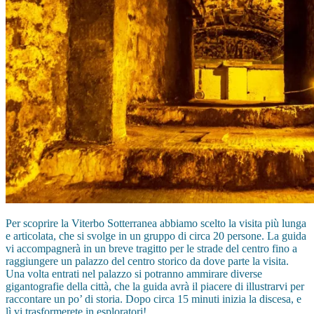
Per scoprire la Viterbo Sotterranea abbiamo scelto la visita più lunga
e articolata, che si svolge in un gruppo di circa 20 persone. La guida
vi accompagnerà in un breve tragitto per le strade del centro fino a
raggiungere un palazzo del centro storico da dove parte la visita.
Una volta entrati nel palazzo si potranno ammirare diverse
gigantografie della città, che la guida avrà il piacere di illustrarvi per
raccontare un po’ di storia. Dopo circa 15 minuti inizia la discesa, e
lì vi trasformerete in esploratori!