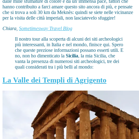
dalle mille sfumature di colore e da un’immensa pace, fattori che
hanno contribuito a farci amare questo sito ancora di più, e pensate
che si trova a soli 30 km da Meknès: quindi se siete nelle vicinanze
per la visita delle città imperiali, non lasciatevelo sfuggire!
Chiara,
Sometimesway Travel Blog
Il nostro tour alla scoperta di alcuni dei siti archeologici
più interessanti, in Italia e nel mondo, finisce qui. Spero
che queste preziose informazioni possano esserti utili. E
no, non ho dimenticato la
Sicilia
, la mia Sicilia, che
vanta la presenza di numerosi siti archeologici, tre dei
quali considerati tra i più belli al mondo:
La Valle dei Templi di Agrigento