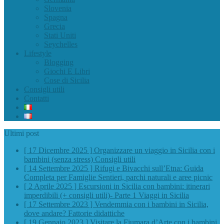
Slovenia
Spagna
Grecia
Stati Uniti
Seychelles
Lifestyle
Blogging
Giochi E Libri
Cose di Sicilia
Consigli utili
Contatti
Ultimi post
[ 14 Settembre 2025 ]
Rifugi e Bivacchi sull’Etna: Guida
Completa per Famiglie
Sentieri, parchi naturali e aree picnic
[ 2 Aprile 2025 ]
Escursioni in Sicilia con bambini: itinerari
imperdibili (+ consigli utili)- Parte 1
Viaggi in Sicilia
[ 17 Settembre 2023 ]
Vendemmia con i bambini in Sicilia,
dove andare?
Fattorie didattiche
[ 19 Gennaio 2023 ]
Visitare la Fiumara d’Arte con i bambini,
quando la natura incontra l’arte
Viaggi in Sicilia
[ 20 Marzo 2022 ]
Cosa fare in Sicilia con i bambini: mare,