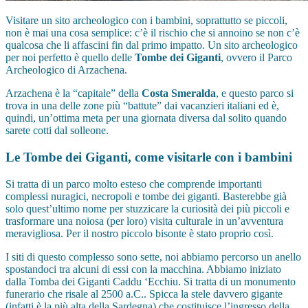
Visitare un sito archeologico con i bambini, soprattutto se piccoli,
non è mai una cosa semplice: c’è il rischio che si annoino se non c’è
qualcosa che li affascini fin dal primo impatto. Un sito archeologico
per noi perfetto è quello delle
Tombe dei Giganti
, ovvero il Parco
Archeologico di Arzachena.
Arzachena è la “capitale” della
Costa Smeralda
, e questo parco si
trova in una delle zone più “battute” dai vacanzieri italiani ed è,
quindi, un’ottima meta per una giornata diversa dal solito quando
sarete cotti dal solleone.
Le Tombe dei Giganti, come visitarle con i bambini
Si tratta di un parco molto esteso che comprende importanti
complessi nuragici, necropoli e tombe dei giganti. Basterebbe già
solo quest’ultimo nome per stuzzicare la curiosità dei più piccoli e
trasformare una noiosa (per loro) visita culturale in un’avventura
meravigliosa. Per il nostro piccolo bisonte è stato proprio così.
I siti di questo complesso sono sette, noi abbiamo percorso un anello
spostandoci tra alcuni di essi con la macchina. Abbiamo iniziato
dalla Tomba dei Giganti Caddu ‘Ecchiu. Si tratta di un monumento
funerario che risale al 2500 a.C.. Spicca la stele davvero gigante
(infatti è la più alta della Sardegna) che costituisce l’ingresso della