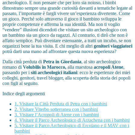
archeologico. E non pensare che per loro sia noioso, i bimbi
dimostrano sempre una grande curiosità davanti a tematiche legate al
passato, l’importante è fargli vivere un’esperienza divertente. Come
un gioco. Perché solo attraverso il gioco il bambino sviluppa le
proprie competenze e afferma la sua identità. Ma non ti voglio
“vendere” illusioni dicendoti che visitare un sito archeologico con
un bambino sia un gioco da ragazzi. Al contrario, ti dirò che non è
affatto semplice. Può diventare estenuante, a tratti un incubo, se non
organizzi bene la tua visita. E chi meglio di altri
genitori viaggiatori
potrà darti una mano ad affrontare questa nuova esperienza?
Dalla città perduta di
Petra in Giordania
, al sito archeologico
romano di
Volubilis in Marocco,
alla maestosa
acropoli Atene
,
passando per i
siti archeologici italiani
: ecco le esperienze dei miei
colleghi, genitori, travel blogger, alla scoperta della storia dei popoli
con figli al seguito.
Indice degli argomenti
1.
Visitare la Città Perduta di Petra con i bambini
2.
Visitare Viterbo sotterranea con i bambini
3.
Visitare l’Acropoli di Atene con i bambini
4.
Visitare il Parco Archeologico di Arzachena con i bambini
5.
Visitare il Parco Archeologico di Ercolano e il MAV con i
bambini