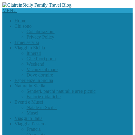
MENU
Home
Chi sono
Collaborazioni
Privacy Policy
I miei servizi
Viaggi in Sicilia
Itinerari
Gite fuori porta
Weekend
Vacanze al mare
Dove dormire
Esperienze in Sicilia
Natura in Sicilia
Sentieri, parchi naturali e aree picnic
Fattorie didattiche
Eventi e Musei
Natale in Sicilia
Musei
Viaggi in Italia
Viaggi all’estero
Francia
Germania