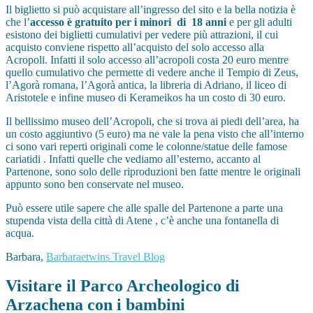
Il biglietto si può acquistare all’ingresso del sito e la bella notizia è
che l’
accesso è gratuito per i minori di 18 anni
e per gli adulti
esistono dei biglietti cumulativi per vedere più attrazioni, il cui
acquisto conviene rispetto all’acquisto del solo accesso alla
Acropoli. Infatti il solo accesso all’acropoli costa 20 euro mentre
quello cumulativo che permette di vedere anche il Tempio di Zeus,
l’Agorà romana, l’Agorà antica, la libreria di Adriano, il liceo di
Aristotele e infine museo di Kerameikos ha un costo di 30 euro.
Il bellissimo museo dell’Acropoli, che si trova ai piedi dell’area, ha
un costo aggiuntivo (5 euro) ma ne vale la pena visto che all’interno
ci sono vari reperti originali come le colonne/statue delle famose
cariatidi . Infatti quelle che vediamo all’esterno, accanto al
Partenone, sono solo delle riproduzioni ben fatte mentre le originali
appunto sono ben conservate nel museo.
Può essere utile sapere che alle spalle del Partenone a parte una
stupenda vista della città di Atene , c’è anche una fontanella di
acqua.
Barbara,
Barbaraetwins Travel Blog
Visitare il Parco Archeologico di
Arzachena con i bambini