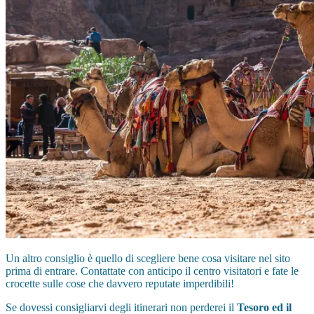
Un altro consiglio è quello di scegliere bene cosa visitare nel sito
prima di entrare. Contattate con anticipo il centro visitatori e fate le
crocette sulle cose che davvero reputate imperdibili!
Se dovessi consigliarvi degli itinerari non perderei il
Tesoro ed il