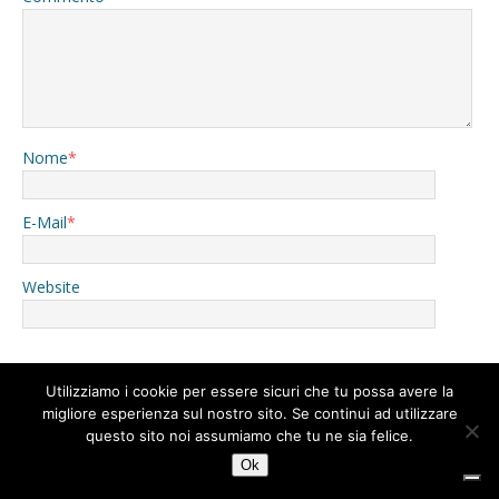
Nome
*
E-Mail
*
Website
Utilizziamo i cookie per essere sicuri che tu possa avere la
1
migliore esperienza sul nostro sito. Se continui ad utilizzare
questo sito noi assumiamo che tu ne sia felice.
Avvertimi via email in caso di risposte al mio commento.
Ok
Avvertimi via email alla pubblicazione di un nuovo articolo.