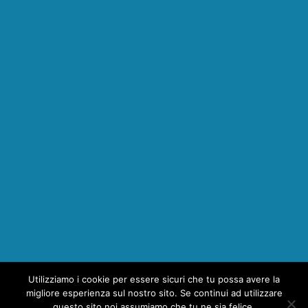
Utilizziamo i cookie per essere sicuri che tu possa avere la
1
migliore esperienza sul nostro sito. Se continui ad utilizzare
questo sito noi assumiamo che tu ne sia felice.