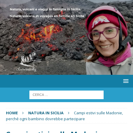
HOME
NATURA IN SICILIA
Campi estivi sulle Madonie,
perché ogni bambino dovrebbe partecipare