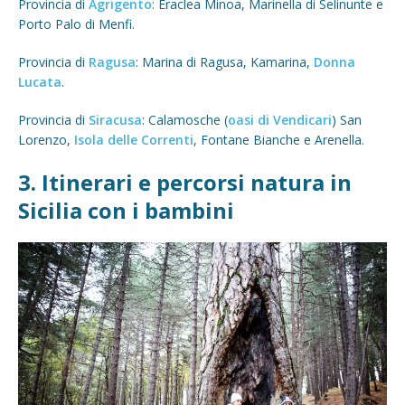
Provincia di
Agrigento
: Eraclea Minoa, Marinella di Selinunte e
Porto Palo di Menfi.
Provincia di
Ragusa
: Marina di Ragusa, Kamarina,
Donna
Lucata
.
Provincia di
Siracusa
: Calamosche (
oasi di Vendicari
) San
Lorenzo,
Isola delle Correnti
, Fontane Bianche e Arenella.
3. Itinerari e percorsi natura in
Sicilia con i bambini