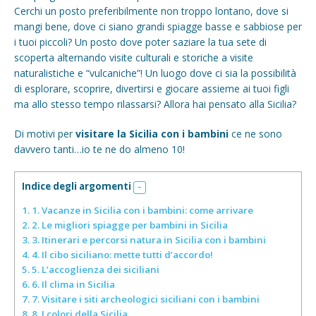
Cerchi un posto preferibilmente non troppo lontano, dove si
mangi bene, dove ci siano grandi spiagge basse e sabbiose per
i tuoi piccoli? Un posto dove poter saziare la tua sete di
scoperta alternando visite culturali e storiche a visite
naturalistiche e “vulcaniche”! Un luogo dove ci sia la possibilità
di esplorare, scoprire, divertirsi e giocare assieme ai tuoi figli
ma allo stesso tempo rilassarsi? Allora hai pensato alla Sicilia?
Di motivi per
visitare la Sicilia con i bambini
ce ne sono
davvero tanti…io te ne do almeno 10!
Indice degli argomenti
1.
1. Vacanze in Sicilia con i bambini: come arrivare
2.
2. Le migliori spiagge per bambini in Sicilia
3.
3. Itinerari e percorsi natura in Sicilia con i bambini
4.
4. Il cibo siciliano: mette tutti d’accordo!
5.
5. L’accoglienza dei siciliani
6.
6. Il clima in Sicilia
7.
7. Visitare i siti archeologici siciliani con i bambini
8.
8. I colori della Sicilia