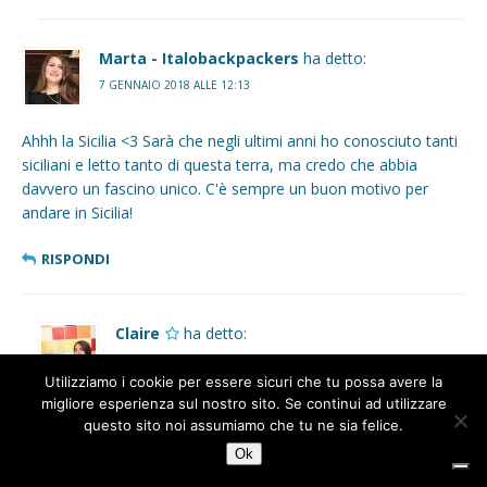
Marta - Italobackpackers
ha detto:
7 GENNAIO 2018 ALLE 12:13
Ahhh la Sicilia <3 Sarà che negli ultimi anni ho conosciuto tanti
siciliani e letto tanto di questa terra, ma credo che abbia
davvero un fascino unico. C'è sempre un buon motivo per
andare in Sicilia!
RISPONDI
Claire
ha detto:
7 GENNAIO 2018 ALLE 16:43
Utilizziamo i cookie per essere sicuri che tu possa avere la
1
migliore esperienza sul nostro sito. Se continui ad utilizzare
Hai detto proprio bene. Che siano adulti soli o famiglie con
questo sito noi assumiamo che tu ne sia felice.
bambini c’è sempre un motivo per organizzare un viaggio in
Ok
Sicilia!