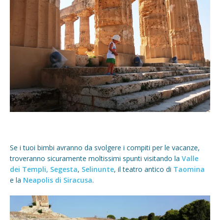
Se i tuoi bimbi avranno da svolgere i compiti per le vacanze,
troveranno sicuramente moltissimi spunti visitando la
Valle
dei Templi,
Segesta
,
Selinunte
, il teatro antico di
Taomina
e la
Neapolis di Siracusa
.